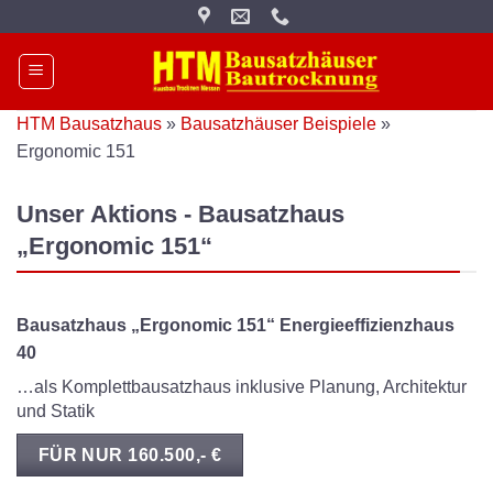
Zum
Inhalt
springen
HTM Bausatzhaus
»
Bausatzhäuser Beispiele
»
Ergonomic 151
Unser Aktions - Bausatzhaus
„Ergonomic 151“
Bausatzhaus „Ergonomic 151“ Energieeffizienzhaus
40
…als Komplettbausatzhaus inklusive Planung, Architektur
und Statik
FÜR NUR 160.500,- €